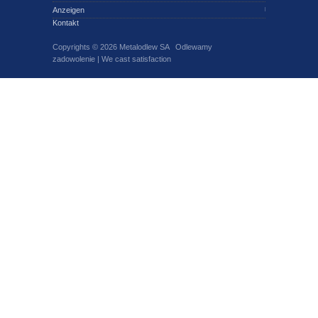
Anzeigen
Kontakt
Copyrights © 2026 Metalodlew SA Odlewamy
zadowolenie | We cast satisfaction