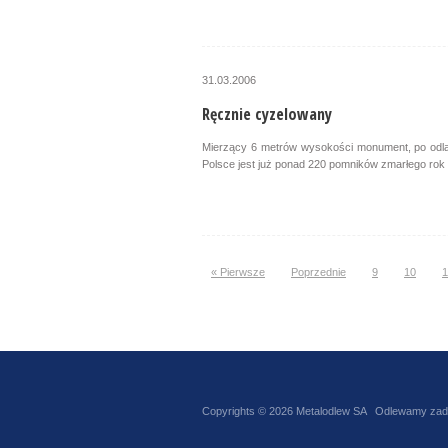
31.03.2006
Ręcznie cyzelowany
Mierzący 6 metrów wysokości monument, po odlan
Polsce jest już ponad 220 pomników zmarłego rok
« Pierwsze
Poprzednie
9
10
1
Copyrights © 2026 Metalodlew SA Odlewamy zadow