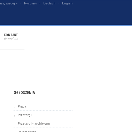
es, więcej »
Русский
Deutsch
English
KONTAKT
OGŁOSZENIA
Praca
Przetargi
Przetargi - archiwum