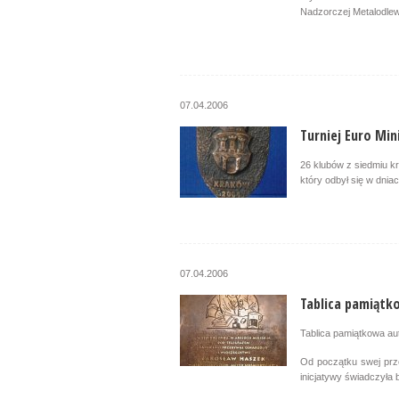
Nadzorczej Metalodle
07.04.2006
Turniej Euro Mi
26 klubów z siedmiu kr
który odbył się w dni
07.04.2006
Tablica pamiątk
Tablica pamiątkowa a
Od początku swej prze
inicjatywy świadczyła 