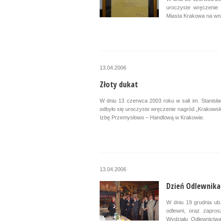
uroczyste wręczenie
Miasta Krakowa na wni
13.04.2006
Złoty dukat
W dniu 13 czerwca 2003 roku w sali im. Stanisł
odbyło się uroczyste wręczenie nagród „Krakows
Izbę Przemysłowo – Handlową w Krakowie.
13.04.2006
Dzień Odlewnika
W dniu 19 grudnia ub
odlewni, oraz zapros
Wydziału Odlewnictwa