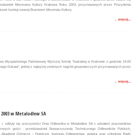
 statuetek Mecenasa Kultury Krakowa Roku 2003, przyznawanych przez Prezydenta
osek komisji zwanej Bractwem Mecenatu Kultury.
więcej...
awa Wyspiańskiego Państwowej Wyższej Szkoły Teatralnej w Krakowie o godzinie 19:00
kiego Dukata”, jednej z najwyżej cenionych nagród gospodarczych przyznawanych przez
więcej...
 2003 w Metalodlew SA
. r. odbyły się uroczystości Dnia Odlewnika w Metalodlew SA z udziałem pracowników
zonych gości : przedstawicieli Stowarzyszenia Technicznego Odlewników Polskich,
 Akademii Górniczo – Hutniczej, Instytutu Odlewnictwa, wojska oraz członków Rady