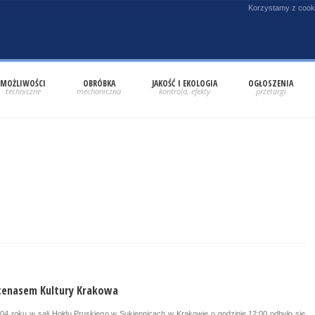
Korzystamy z cooki
MOŻLIWOŚCI
OBRÓBKA
JAKOŚĆ I EKOLOGIA
OGŁOSZENIA
enasem Kultury Krakowa
4 roku w sali Hołdu Pruskiego w Sukiennicach w Krakowie o godzinie 12:00 odbyło się