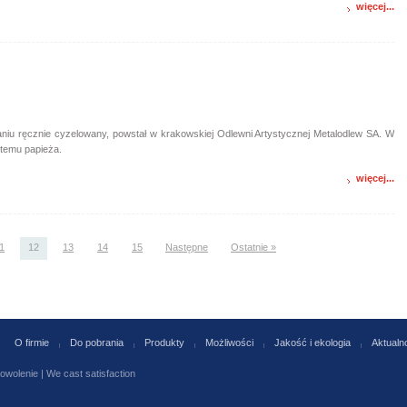
więcej...
iu ręcznie cyzelowany, powstał w krakowskiej Odlewni Artystycznej Metalodlew SA. W
 temu papieża.
więcej...
1
12
13
14
15
Następne
Ostatnie »
O firmie
Do pobrania
Produkty
Możliwości
Jakość i ekologia
Aktualn
olenie | We cast satisfaction