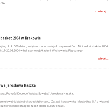
w SA.
więcej...
nibasket 2004 w Krakowie
ajów, około 300 dzieci, wzięło udział w turnieju koszykówki Euro Minibasket Kraków 2004,
ach 17-20.06.2004 w hali sportowej Akademii Wychowania Fizycznego.
więcej...
owa Jarosława Haszka
utora „Przygód Dobrego Wojaka Szwejka" Jarosława Haszka.
mysłowej działalności przedsiębiorstwo, Zarząd i pracownicy Metalodlew S.A z własnej
bezinteresownie pracę na rzecz sporu, kultury i nauki.