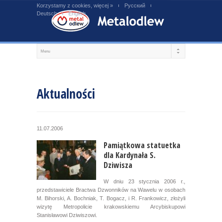
Korzystamy z cookies, więcej »
Русский
Deutsch
English
Aktualności
11.07.2006
Pamiątkowa statuetka
dla Kardynała S.
Dziwisza
W dniu 23 stycznia 2006 r.,
przedstawiciele Bractwa Dzwonników na Wawelu w osobach
M. Bihorski, A. Bochniak, T. Bogacz, i R. Frankowicz, złożyli
wizytę Metropolicie krakowskiemu Arcybiskupowi
Stanisławowi Dziwiszowi.