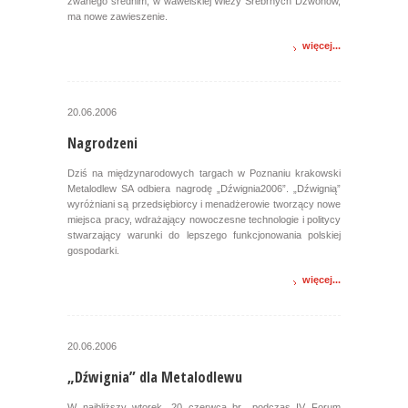
zwanego średnim, w wawelskiej Wieży Srebrnych Dzwonów,
ma nowe zawieszenie.
więcej...
20.06.2006
Nagrodzeni
Dziś na międzynarodowych targach w Poznaniu krakowski
Metalodlew SA odbiera nagrodę „Dźwignia2006”. „Dźwignią”
wyróżniani są przedsiębiorcy i menadżerowie tworzący nowe
miejsca pracy, wdrażający nowoczesne technologie i politycy
stwarzający warunki do lepszego funkcjonowania polskiej
gospodarki.
więcej...
20.06.2006
„Dźwignia” dla Metalodlewu
W najbliższy wtorek, 20 czerwca br., podczas IV Forum