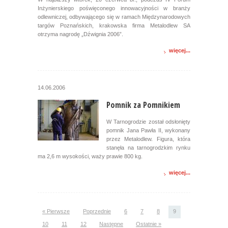
Inżynierskiego poświęconego innowacyjności w branży
odlewniczej, odbywającego się w ramach Międzynarodowych
targów Poznańskich, krakowska firma Metalodlew SA
otrzyma nagrodę „Dźwignia 2006”.
więcej...
14.06.2006
Pomnik za Pomnikiem
W Tarnogrodzie został odsłonięty
pomnik Jana Pawła II, wykonany
przez Metalodlew. Figura, która
stanęła na tarnogrodzkim rynku
ma 2,6 m wysokości, waży prawie 800 kg.
więcej...
« Pierwsze
Poprzednie
6
7
8
9
10
11
12
Następne
Ostatnie »