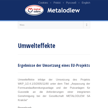
Cookies
Polski
Русский
English
Umwelteffekte
Ergebnisse der Umsetzung eines EU-Projekts
Umwelteffekte infolge der Umsetzung des Projekts
WKP_1/2.4.1/3/2005/11/80 unter dem Titel: „Anpassung der
Formsandaufbereitungsanlage und der Putzanlagen für
Gussteile an die Anforderungen einer integrierten
Genehmigung bei der Gesellschaft METALODLEW SA
Kraków“
Download: