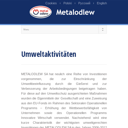
Cookies
Polski
Русский
English
Umweltaktivitäten
METALODLEW SA hat neulich eine Reihe von Investitionen
vorgenommen, die zur Einschränkung der
Umweltbeeinflussung durch die Gießerei und zur
Verbesserung der Arbeitsbedingungen beigetragen haben.
Für diese auf den Umweltschutz ausgerichteten Maßnahmen
wurden die Eigenmitteln der Gesellschaft und eine Zuweisung
aus den EU-Fonds im Rahmen des Sektoralen Operationellen
Programms – Erhöhung der Wettbewerbsfähigkeit von
Unternehmen sowie des Operationellen Programms
Innovative Wirtschaft verwendet. Nachstehend wird eine
kurze Charakteristik der wichtigsten umweltgerechten
Investitionen der METALODLEW SA in den Jahren 2006-2012