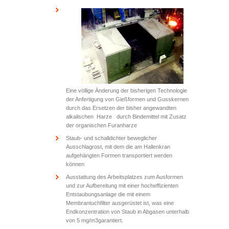
Eine völlige Änderung der bisherigen Technologie
der Anfertigung von Gießformen und Gusskernen
durch das Ersetzen der bisher angewandten
alkalischen Harze durch Bindemittel mit Zusatz
der organischen Furanharze
Staub- und schalldichter beweglicher
Ausschlagrost, mit dem die am Hallenkran
aufgehängten Formen transportiert werden
können
Ausstattung des Arbeitsplatzes zum Ausformen
und zur Aufbereitung mit einer hocheffizienten
Entstaubungsanlage die mit einem
Membrantuchfilter ausgerüstet ist, was eine
Endkonzentration von Staub in Abgasen unterhalb
von 5 mg/m
3
garantiert.