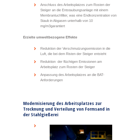
Anschluss des Arbeitsplatzes zum Rosten der
Steiger an die Entstaubungsanlage mit einem
Membrantuchfilter, was eine Endkonzentration von
Staub in Abgasen unterhalb von 10
mg/m
3
garantiert
Erzielte umweltbezogene Effekte
Reduktion der Verschmutzungsemission in die
Luft, die bei dem Risten der Steiger entsteht
Reduktion der flüchtigen Emissionen am
Arbeitsplatz zum Rosten der Steiger
Anpassung des Arbeitsplatzes an die BAT-
Anforderungen
Modernisierung des Arbeitsplatzes zur
Trocknung und Verteilung von Formsand in
der Stahlgießerei