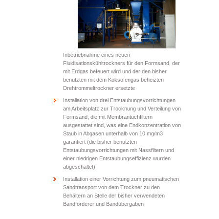
Inbetriebnahme eines neuen
Fluidisationskühltrockners für den Formsand, der
mit Erdgas befeuert wird und der den bisher
benutzten mit dem Koksofengas beheizten
Drehtrommeltrockner ersetzte
Installation von drei Entstaubungsvorrichtungen
am Arbeitsplatz zur Trocknung und Verteilung von
Formsand, die mit Membrantuchfiltern
ausgestattet sind, was eine Endkonzentration von
Staub in Abgasen unterhalb von 10 mg/m
3
garantiert (die bisher benutzten
Entstaubungsvorrichtungen mit Nassfiltern und
einer niedrigen Entstaubungseffizienz wurden
abgeschaltet)
Installation einer Vorrichtung zum pneumatischen
Sandtransport von dem Trockner zu den
Behältern an Stelle der bisher verwendeten
Bandförderer und Bandübergaben