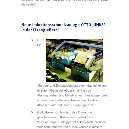
dargestellt.
Neue Induktionsschmelzanlage OTTO JUNKER
in der Eisengießerei

Ein
Absaug- und Entstaubungssystem, das mit einem
direkten Abzug der Abgase mithilfe von
Absaughauben und Membrantuchfilter ausgerüstet
ist, was eine Endkonzentration von Staub in
Abgasen unterhalb von 5 mg/m3 garantiert
Glykolfreies Kühlsystem des Ofens, mit
geschlossenem Kühlwasserumlauf (das
Verdunstungs-Kühlaggregat mit der fortführenden
Wasseraufnahme von außen konnte in diesem