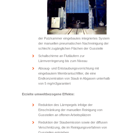
der Putzkammer eingebautes integriertes System
der manuellen pneumatischen Nachreinigung der
schlecht zugänglichen Flächen der Gussteile
Schallschirme an Flutläufern zur
Lärmverringerung bis zum Niveau
Absaug- und Entstaubungsvorrichtung mit
eingebautem Membrantuchfilter, die eine
Endkonzentration von Staub in Abgasen unterhalb
von 5 mg/m
3
garantiert
Erzielte umweltbezogene Effekte:
Reduktion des Lärmpegels infolge der
Einschränkung der manuellen Reinigung von
Gussteilen an offenen Arbeitsplätzen
Reduktion der Staubemission sowie der diffusen
Verschmitzung, die im Reinigungsverfahren von
Gussteilen entstehen