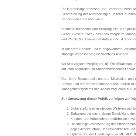
Die Herstellungsprozesse und –verfahren verlaufe
Sicherstellung der Anforderungen unserer Kunde
Handlungen stets überwacht.
Kundenzufriedenheit und Erfüllung aller auf Quali
Gebot. Diesem Zweck dient das integrierte Man
und PN-N-18001 sowie der Anlage i Pkt. 4.3 der Ri
In unserem Handeln und in angewandten Verfahren
ständige Verbesserung ein wichtiges Anliegen.
Wir sind zugleich verpflichtet, die Qualifikationen 
auf Produktqualität und Kundenzufriedenheit sowie 
Das hohe Bewusstsein unserer Mitarbeiter und di
Umwelt und des Arbeitnehmerschutzes stellen eine
Managementsystems dar. All das trägt auch zur Vo
Zur Umsetzung dieser Politik verfolgen wir fol
Sicherstellung einer stetigen Weiterentwick
Einhaltung der nachhaltigen Entwicklung 
Kunden- und Arbeitnehmerbedürfnisse sowie 
Die ständige Verbesserung der Effizienz v
gegen Arbeitsunfälle, Berufskrankheiten und p
Optimierung der Handlungen der METALODLEW