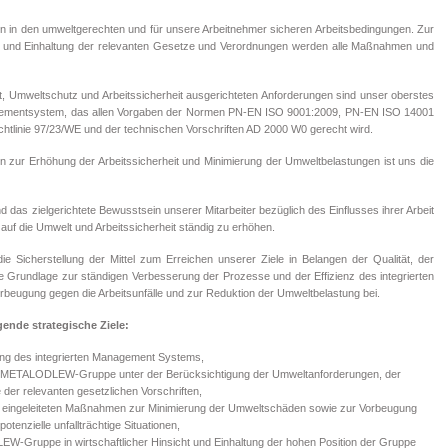
n in den umweltgerechten und für unsere Arbeitnehmer sicheren Arbeitsbedingungen. Zur
n und Einhaltung der relevanten Gesetze und Verordnungen werden alle Maßnahmen und
tät, Umweltschutz und Arbeitssicherheit ausgerichteten Anforderungen sind unser oberstes
agementsystem, das allen Vorgaben der Normen PN-EN ISO 9001:2009, PN-EN ISO 14001
chtlinie 97/23/WE und der technischen Vorschriften AD 2000 W0 gerecht wird.
 zur Erhöhung der Arbeitssicherheit und Minimierung der Umweltbelastungen ist uns die
und das zielgerichtete Bewusstsein unserer Mitarbeiter bezüglich des Einflusses ihrer Arbeit
auf die Umwelt und Arbeitssicherheit ständig zu erhöhen.
e Sicherstellung der Mittel zum Erreichen unserer Ziele in Belangen der Qualität, der
 Grundlage zur ständigen Verbesserung der Prozesse und der Effizienz des integrierten
rbeugung gegen die Arbeitsunfälle und zur Reduktion der Umweltbelastung bei.
gende strategische Ziele:
lung des integrierten Management Systems,
der METALODLEW-Gruppe unter der Berücksichtigung der Umweltanforderungen, der
der relevanten gesetzlichen Vorschriften,
on eingeleiteten Maßnahmen zur Minimierung der Umweltschäden sowie zur Vorbeugung
otenzielle unfallträchtige Situationen,
-Gruppe in wirtschaftlicher Hinsicht und Einhaltung der hohen Position der Gruppe