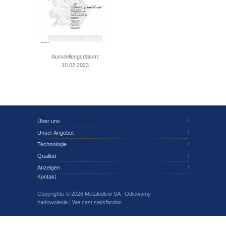
Ausstellungsdatum:
10.02.2023
Über uns
Unser Angebot
Technologie
Qualität
Anzeigen
Kontakt
Copyrights © 2026 Metalodlew SA Odlewamy
zadowolenie | We cast satisfaction